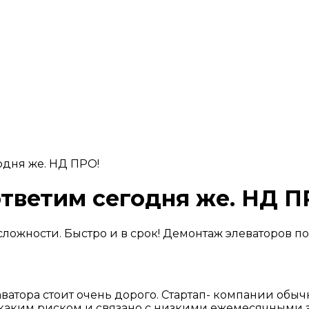
одня же. НД ПРО!
тветим сегодня же. НД П
ложности. Быстро и в срок! Демонтаж элеваторов п
атора стоит очень дорого. Стартап- компании обыч
икаким риском и связано с низкими ежемесячными з