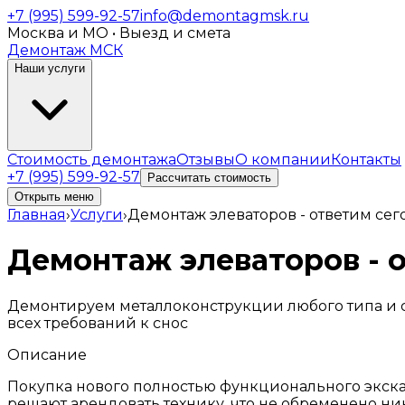
+7 (995) 599-92-57
info@demontagmsk.ru
Москва и МО • Выезд и смета
Демонтаж МСК
Наши услуги
Стоимость демонтажа
Отзывы
О компании
Контакты
+7 (995) 599-92-57
Рассчитать стоимость
Открыть меню
Главная
›
Услуги
›
Демонтаж элеваторов - ответим сег
Демонтаж элеваторов - о
Демонтируем металлоконструкции любого типа и с
всех требований к снос
Описание
Покупка нового полностью функционального экскав
решают арендовать технику, что не обременено н