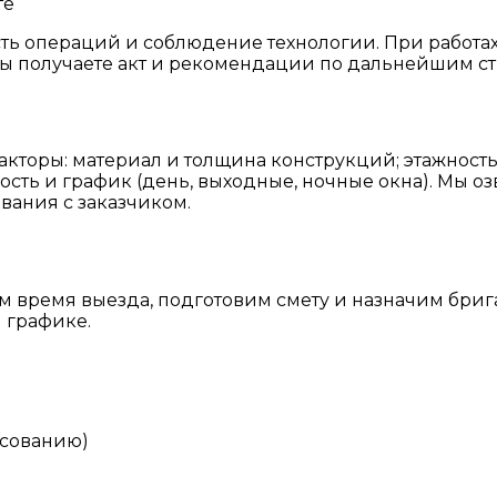
те
сть операций и соблюдение технологии. При работа
вы получаете акт и рекомендации по дальнейшим с
торы: материал и толщина конструкций; этажность 
ость и график (день, выходные, ночные окна). Мы 
вания с заказчиком.
ем время выезда, подготовим смету и назначим бриг
 графике.
асованию)