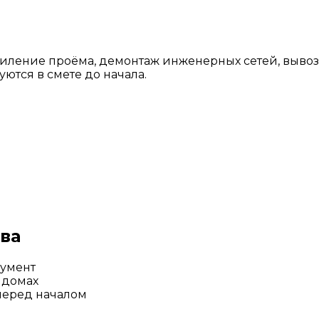
силение проёма, демонтаж инженерных сетей, выво
ются в смете до начала.
ва
умент
 домах
перед началом