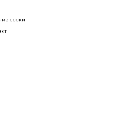
йние сроки
ект